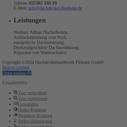
Telefax:
037367 338-19
E-Mail:
info@dachdecker-floehatal.de
Leistungen
Neubau/ Altbau Dacharbeiten,
Aufdachdämmung vom Profi,
energetische Dachsanierung,
Denkmalgeschütze Dachausführung,
Reparatur von Winterschäden
Copyright ©2024 Dachdeckerhandwerk Flöhatal GmbH
Skip to content
Open toolbar
Eingabehilfen
Text vergrößern
Text verkleinern
Graustufen
Hoher Kontrast
Negativer Kontrast
Heller Hintergrund
Links unterstrichen