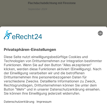
Flachdachabdichtung mit Firestone
September 2024
Kontakt
Fischereiweg 42
09509 Pockau - Lengefeld
037367 338-0
Telefon:
Telefax:
037367 338-19
info@dachdecker-floehatal.de
E-Mail:
Leistungen
Neubau/ Altbau Dacharbeiten,
Aufdachdämmung vom Profi,
energetische Dachsanierung,