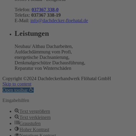
Telefon:
037367 338-0
Telefax:
037367 338-19
E-Mail:
info@dachdecker-floehatal.de
Leistungen
Neubau/ Altbau Dacharbeiten,
Aufdachdämmung vom Profi,
energetische Dachsanierung,
Denkmalgeschütze Dachausführung,
Reparatur von Winterschäden
Copyright ©2024 Dachdeckerhandwerk Flöhatal GmbH
Skip to content
Open toolbar
Eingabehilfen
Text vergrößern
Text verkleinern
Graustufen
Hoher Kontrast
Negativer Kontrast